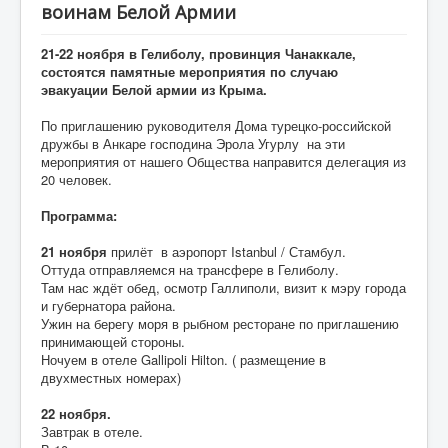
воинам Белой Армии
СМИ о нас
Фото
21-22 ноября в Гелиболу, провинция Чанаккале,
состоятся памятные мероприятия по случаю
Консульство
эвакуации Белой армии из Крыма.
Жизнь общества
По приглашению руководителя Дома турецко-российской
дружбы в Анкаре господина Эрола Угурлу на эти
День Победы
мероприятия от нашего Общества направится делегация из
20 человек.
Правнуки Победы
Программа:
Объявления
21 ноября
прилёт в аэропорт Istanbul / Стамбул.
Консультации
Оттуда отправляемся на трансфере в Гелиболу.
Там нас ждёт обед, осмотр Галлиполи, визит к мэру города
Юридическая консультация
и губернатора района.
Ужин на берегу моря в рыбном ресторане по приглашению
Визовая поддержка
принимающей стороны.
Ночуем в отеле Gallipoli Hilton. ( размещение в
Образование
двухместных номерах)
Психологическая помощь
22 ноября.
Проекты
Завтрак в отеле.