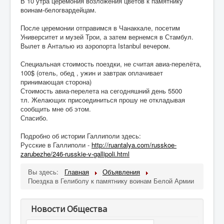
В 10 утра церемония возложения цветов к памятнику
Бизнес
воинам-белогвардейцам.
Дети
После церемонии отправимся в Чанаккале, посетим
Университет и музей Трои, а затем вернемся в Стамбул.
Благотворительность
Вылет в Анталью из аэропорта Istanbul вечером.
Путешествия
Специальная стоимость поездки, не считая авиа-перелёта,
100$ (отель, обед , ужин и завтрак оплачивает
Творчество
принимающая сторона)
Стоимость авиа-перелета на сегодняшний день 5500
Дети-билингвы
тл. Желающих присоединиться прошу не откладывая
сообщить мне об этом.
Здоровье и медицина
Спасибо.
Курсы
Подробно об истории Галлиполи здесь:
Русские в Галлиполи -
http://ruantalya.com/russkoe-
Турецкий язык
zarubezhe/246-russkie-v-
gallipoli.html
Контакт
Вы здесь:
Главная
Объявления
Поездка в Гелиболу к памятнику воинам Белой Армии
Новости Общества