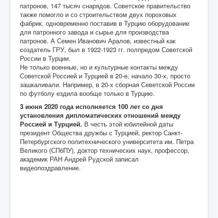
патронов, 147 тысяч снарядов. Советское правительство
также помогло и со строительством двух пороховых
фабрик, одновременно поставив в Турцию оборудование
для патронного завода и сырье для производства
патронов. А Семен Иванович Аралов, известный как
создатель ГРУ, был в 1922-1923 гг. полпредом Советской
России в Турции.
Не только военные, но и культурные контакты между
Советской Россией и Турцией в 20-е, начало 30-х, просто
зашкаливали. Например, в 20-х сборная Севетской России
по футболу ездила вообще только в Турцию.
3 июня 2020 года исполняется 100 лет со дня
установления дипломатических отношений между
Россией и Турцией.
В честь этой юбилейной даты
президент Общества дружбы с Турцией, ректор Санкт-
Петербургского политехнического университета им. Петра
Великого (СПбПУ), доктор технических наук, профессор,
академик РАН Андрей Рудской записал
видеопоздравление.