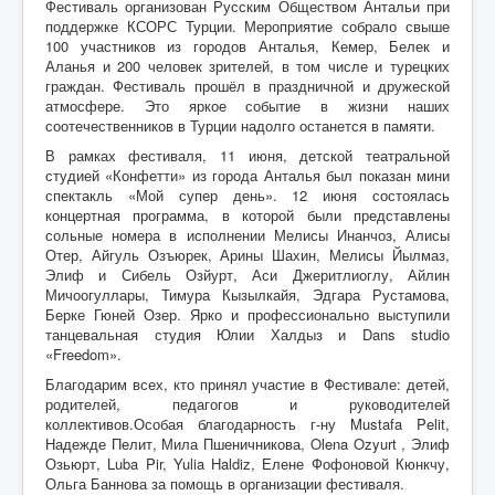
Фестиваль организован Русским Обществом Антальи при
поддержке КСОРС Турции. Мероприятие собрало свыше
100 участников из городов Анталья, Кемер, Белек и
Аланья и 200 человек зрителей, в том числе и турецких
граждан. Фестиваль прошёл в праздничной и дружеской
атмосфере. Это яркое событие в жизни наших
соотечественников в Турции надолго останется в памяти.
В рамках фестиваля, 11 июня, детской театральной
студией «Конфетти» из города Анталья был показан мини
спектакль «Мой супер день». 12 июня состоялась
концертная программа, в которой были представлены
сольные номера в исполнении Мелисы Инанчоз, Алисы
Отер, Айгуль Озъюрек, Арины Шахин, Мелисы Йылмаз,
Элиф и Сибель Озйурт, Аси Джеритлиоглу, Айлин
Мичоогуллары, Тимура Кызылкайя, Эдгара Рустамова,
Берке Гюней Озер. Ярко и профессионально выступили
танцевальная студия Юлии Халдыз и Dans studio
«Freedom».
Благодарим всех, кто принял участие в Фестивале: детей,
родителей, педагогов и руководителей
коллективов.Особая благодарность г-ну Mustafa Pelit,
Надежде Пелит, Мила Пшеничникова, Olena Ozyurt , Элиф
Озьюрт, Luba Pir, Yulia Haldiz, Елене Фофоновой Кюнкчу,
Ольга Баннова за помощь в организации фестиваля.