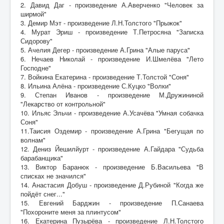
2. Давид Даг - произведение А.Аверченко "Человек за
ширмой"
3. Демир Мэт - произведение Л.Н.Толстого "Прыжок"
4. Мурат Эриш - произведение Т.Петросяна "Записка
Сидорову"
5. Ачелия Дегер - произведение А.Грина "Алые паруса"
6. Нечаев Николай - произведение И.Шмелёва "Лето
Господне"
7. Войкина Екатерина - произведение Т.Толстой "Соня"
8. Ильина Алёна - произведение С.Куцко "Волки"
9. Степан Иванов - произведение М.Дружининой
"Лекарство от контрольной"
10. Ильяс Эльчи - произведение А.Усачёва "Умная собачка
Соня"
11.Таисия Оздемир - произведение А.Грина "Бегущая по
волнам"
12. Дениз Йешилйурт - произведение А.Гайдара "Судьба
барабанщика"
13. Виктор Баранюк - произведение Б.Васильева "В
списках не значился"
14. Анастасия Добуш - произведение Д.Рубиной "Когда же
пойдёт снег..."
15. Евгений Барджин - произведение П.Санаева
"Похороните меня за плинтусом"
16. Екатерина Пузырёва - произведение Л.Н.Толстого