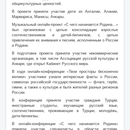
общекультурных ценностей.
Бизнес
В проекте приняли участие дети из Анталии, Алании,
Дети
Мармариса, Манисы, Анкары.
Музыкальный онлайн-проект «С чего начинается Родина…»
Благотворительность
был организован с целью консолидации взрослых
соотечественников и детей-билингвов, с целью
Путешествия
привлечения их внимания к песням, исполненным о России
и Родине.
Творчество
В подготовке проекта приняли участие некоммерческие
Дети-билингвы
организации, в том числе Ассоциация русской культуры в
Анкаре, где открыт Кабинет Русского мира.
Здоровье и медицина
В ходе онлайн-конференции «Твои просторы бесконечно
Курсы
велики» участники узнали интересные факты о России,
символах российской государственности — флаге, гербе,
Турецкий язык
гимне, а также о культуре и быте жителей разных регионов
России.
Контакт
В конференции приняли участие граждане Турции,
иностранные студенты, изучающие русский язык,
соотечественники, проживающие в Турции, молодёжь,
дети-билингвы.
В онлайн-конференции «С чего начинается Родина»
приняли участие специалисты в области истории,