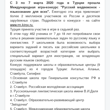
С 3 по 7 марта 2020 года в Турции прошла
Международная игра-конкурс "Русский медвежонок -
языкознание для всех".
Ежегодно эта игра привлекает
более 2 миллионов участников из России и десятков
зарубежных стран. Подробности о конкурсе - на сайте
www.rm.kirov.ru.
Турция приняла участие в игре в седьмой раз.
В этом году 462 ученика от 7 до 18 лет попробовали свои
силы в решении занимательных задач по русскому языку и
лингвистике. У школьников была возможность выбора
варианта заданий и писать как российские школьники в
соответствующей возрастной категории или выбрать
специальный вариант для иностранцев, не владеющих
русским языком свободно.
Конкурс поддержали школы и образовательные центры (9
площадок) из 4 городов Турции: Антальи, Аланьи,
Стамбула, Силифке:
1.Основная школа при Генеральном консульстве РФ в
г.Стамбуле
2. Стамбул. Российская молодёжная ассоциация
3. Русскоязычная лингвистическая школа имени В.И.Даля
в г.Стамбуле
4. Стамбул. Образовательно-развивающий центр
"Звёздочки"
5. Стамбул. Международная образовательная школа