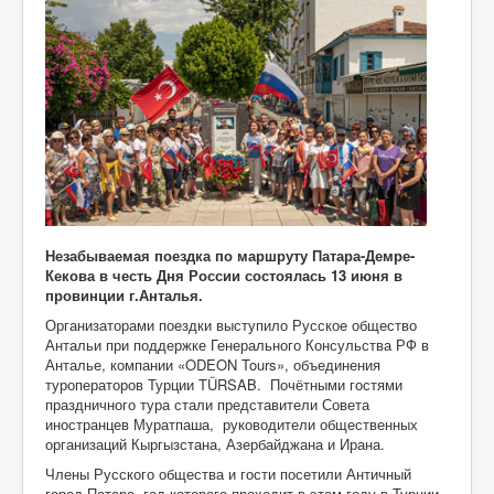
Незабываемая поездка по маршруту Патара-Демре-
Кекова в честь Дня России состоялась 13 июня в
провинции г.Анталья.
Организаторами поездки выступило Русское общество
Антальи при поддержке Генерального Консульства РФ в
Анталье, компании «ODEON Tours», объединения
туроператоров Турции TÜRSAB. Почётными гостями
праздничного тура стали представители Совета
иностранцев Муратпаша, руководители общественных
организаций Кыргызстана, Азербайджана и Ирана.
Члены Русского общества и гости посетили Античный
город Патара, год которого проходит в этом году в Турции,