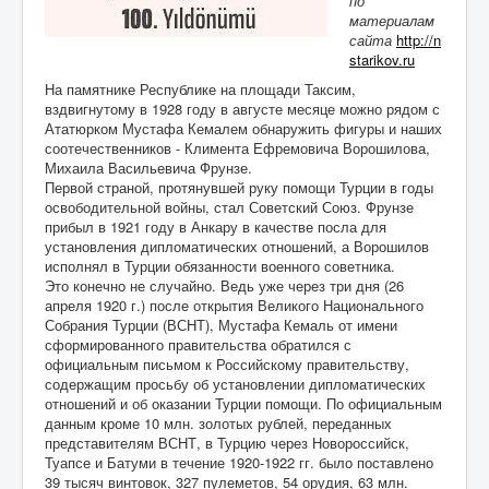
по
материалам
сайта
http://n
starikov.ru
На памятнике Республике на площади Таксим,
вздвигнутому в 1928 году в августе месяце можно рядом с
Ататюрком Мустафа Кемалем обнаружить фигуры и наших
соотечественников - Климента Ефремовича Ворошилова,
Михаила Васильевича Фрунзе.
Первой страной, протянувшей руку помощи Турции в годы
освободительной войны, стал Советский Союз. Фрунзе
прибыл в 1921 году в Анкару в качестве посла для
установления дипломатических отношений, а Ворошилов
исполнял в Турции обязанности военного советника.
Это конечно не случайно. Ведь уже через три дня (26
апреля 1920 г.) после открытия Великого Национального
Собрания Турции (ВСНТ), Мустафа Кемаль от имени
сформированного правительства обратился с
официальным письмом к Российскому правительству,
содержащим просьбу об установлении дипломатических
отношений и об оказании Турции помощи. По официальным
данным кроме 10 млн. золотых рублей, переданных
представителям ВСНТ, в Турцию через Новороссийск,
Туапсе и Батуми в течение 1920-1922 гг. было поставлено
39 тысяч винтовок, 327 пулеметов, 54 орудия, 63 млн.