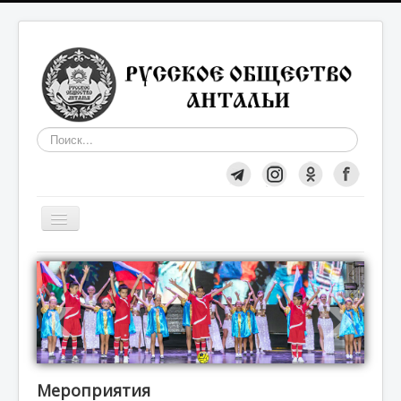
Искать...
Включить/
выключить
навигацию
Общество
О нас
Вступление в Общество
Мероприятия