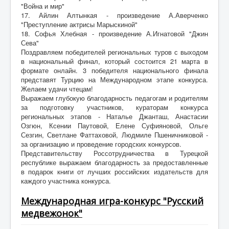
"Война и мир"
17. Айлин Алтынкая - произведение А.Аверченко
"Преступление актрисы Марыскиной"
18. Софья Хлебная - произведение А.Игнатовой "Джин
Сева"
Поздравляем победителей региональных туров с выходом
в национальный финал, который состоится 21 марта в
формате онлайн. 3 победителя национального финала
представят Турцию на Международном этапе конкурса.
Желаем удачи чтецам!
Выражаем глубокую благодарность педагогам и родителям
за подготовку участников, кураторам конкурса
региональных этапов - Наталье Джанташ, Анастасии
Озгюн, Ксении Паутовой, Елене Суфияновой, Ольге
Сезгин, Светлане Фаттаховой, Людмиле Пшеничниковой -
за организацию и проведение городских конкурсов.
Представительству Россотрудничества в Турецкой
республике выражаем благодарность за предоставленные
в подарок книги от лучших российских издательств для
каждого участника конкурса.
Международная игра-конкурс "Русский
медвежонок"