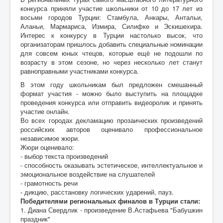
конкурса приняли участие школьники от 10 до 17 лет из
восьми городов Турции: Стамбула, Анкары, Антальи,
Аланьи, Мармариса, Измира, Силифке и Эскишехира.
Интерес к конкурсу в Турции настолько высок, что
организаторам пришлось добавить специальные номинации
для совсем юных чтецов, которые ещё не подошли по
возрасту в этом сезоне, но через несколько лет станут
равноправными участниками конкурса.
В этом году школьникам был предложен смешанный
формат участия - можно было выступить на площадке
проведения конкурса или отправить видеоролик и принять
участие онлайн.
Во всех городах декламацию прозаических произведений
российских авторов оценивало профессиональное
независимое жюри.
Жюри оценивало:
- выбор текста произведений
- способность оказывать эстетическое, интеллектуальное и
эмоциональное воздействие на слушателей
- грамотность речи
- дикцию, расстановку логических ударений, пауз.
Победителями региональных финалов в Турции стали:
1. Диана Свердлик - произведение В.Астафьева "Бабушкин
праздник"