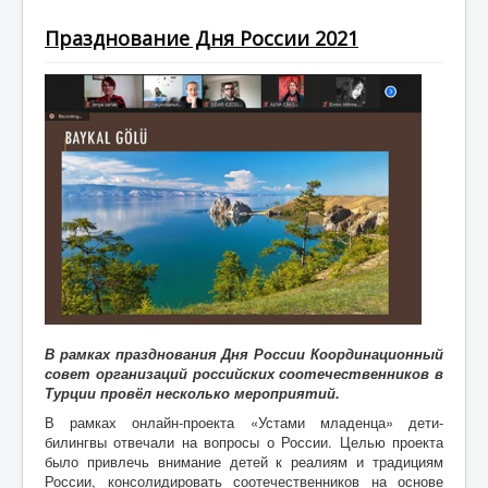
СМИ о нас
Празднование Дня России 2021
Фото
Консульство
Жизнь общества
День Победы
Правнуки Победы
Объявления
Консультации
Юридическая консультация
В рамках празднования Дня России Координационный
Визовая поддержка
совет организаций российских соотечественников в
Образование
Турции провёл несколько мероприятий.
В рамках онлайн-проекта «Устами младенца» дети-
Психологическая помощь
билингвы отвечали на вопросы о России. Целью проекта
было привлечь внимание детей к реалиям и традициям
Проекты
России, консолидировать соотечественников на основе