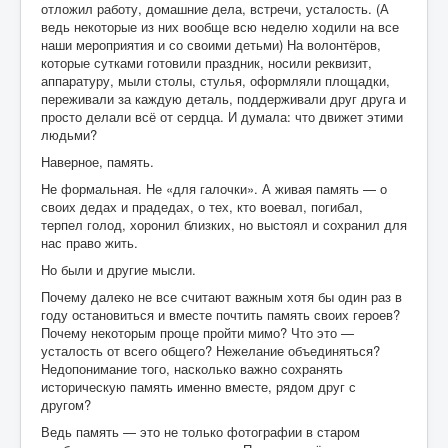
отложил работу, домашние дела, встречи, усталость. (А
Бизнес
ведь некоторые из них вообще всю неделю ходили на все
наши мероприятия и со своими детьми) На волонтёров,
Дети
которые сутками готовили праздник, носили реквизит,
аппаратуру, мыли столы, стулья, оформляли площадки,
Благотворительность
переживали за каждую деталь, поддерживали друг друга и
просто делали всё от сердца. И думала: что движет этими
Путешествия
людьми?
Творчество
Наверное, память.
Не формальная. Не «для галочки». А живая память — о
Дети-билингвы
своих дедах и прадедах, о тех, кто воевал, погибал,
терпел голод, хоронил близких, но выстоял и сохранил для
Здоровье и медицина
нас право жить.
Курсы
Но были и другие мысли.
Почему далеко не все считают важным хотя бы один раз в
Турецкий язык
году остановиться и вместе почтить память своих героев?
Контакт
Почему некоторым проще пройти мимо? Что это —
усталость от всего общего? Нежелание объединяться?
Недопонимание того, насколько важно сохранять
историческую память именно вместе, рядом друг с
другом?
Ведь память — это не только фотографии в старом