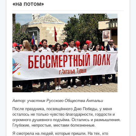
«на потом»
СМИ о нас
Фото
Консульство
Жизнь общества
День Победы
Правнуки Победы
Объявления
Консультации
Юридическая консультация
Визовая поддержка
Автор: участник Русского Общества Антальи
После праздника, посвящённого Дню Победы, у меня
Образование
осталось не только чувство благодарности, гордости и
огромного душевного подъёма. Остались и размышления.
Психологическая помощь
Глубокие, непростые, местами болезненные.
Проекты
Я смотрела на людей, которые пришли. На тех, кто