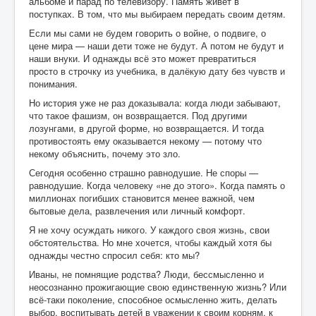
альбоме и парад по телевизору. Память живёт в
поступках. В том, что мы выбираем передать своим детям.
Если мы сами не будем говорить о войне, о подвиге, о
цене мира — наши дети тоже не будут. А потом не будут и
наши внуки. И однажды всё это может превратиться
просто в строчку из учебника, в далёкую дату без чувств и
понимания.
Но история уже не раз доказывала: когда люди забывают,
что такое фашизм, он возвращается. Под другими
лозунгами, в другой форме, но возвращается. И тогда
противостоять ему оказывается некому — потому что
некому объяснить, почему это зло.
Сегодня особенно страшно равнодушие. Не споры —
равнодушие. Когда человеку «не до этого». Когда память о
миллионах погибших становится менее важной, чем
бытовые дела, развлечения или личный комфорт.
Я не хочу осуждать никого. У каждого своя жизнь, свои
обстоятельства. Но мне хочется, чтобы каждый хотя бы
однажды честно спросил себя: кто мы?
Иваны, не помнящие родства? Люди, бессмысленно и
неосознанно прожигающие свою единственную жизнь? Или
всё-таки поколение, способное осмысленно жить, делать
выбор, воспитывать детей в уважении к своим корням, к