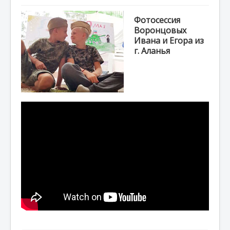
СМИ о нас
Фотосессия
Фото
Воронцовых
Ивана и Егора из
Консульство
г. Аланья
Жизнь общества
День Победы
Правнуки Победы
Объявления
Консультации
Юридическая консультация
Визовая поддержка
Образование
Психологическая помощь
Проекты