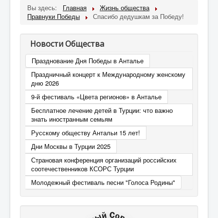
Вы здесь:
Главная
Жизнь общества
Бизнес
Правнуки Победы
Спасибо дедушкам за Победу!
Дети
Благотворительность
Новости Общества
Путешествия
Празднование Дня Победы в Анталье
Праздничный концерт к Международному женскому
Творчество
дню 2026
Дети-билингвы
9-й фестиваль «Цвета регионов» в Анталье
Бесплатное лечение детей в Турции: что важно
Здоровье и медицина
знать иностранным семьям
Курсы
Русскому обществу Антальи 15 лет!
Турецкий язык
Дни Москвы в Турции 2025
Страновая конференция организаций российских
Контакт
соотечественников КСОРС Турции
Молодежный фестиваль песни "Голоса Родины"